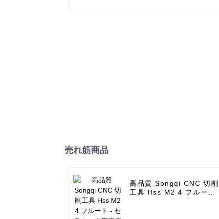
売れ筋商品
高品質 Songqi CNC 切削
工具 Hss M2 4 フルート 
セラミック用真空ろう付
コアビット 6-120 mm -
UPIN