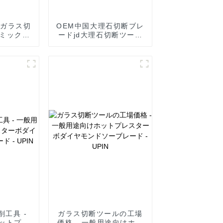
機ガラス切
OEM中国大理石切断ブレ
ラミック用
ードjd大理石切断ツール
アビット
- セラミック用真空ろう
 UPIN
付けコアビット6-120
mm - UPIN
削工具 -
ガラス切断ツールの工場
ットプレ
価格 - 一般用途向けホッ