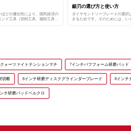
鋸刃の選び方と使い方
いほどの優位性により、国民経済の
ダイヤモンドソーブレードの選択
モンド工具（切削工具、掘削工具、
きるためです。そのためには、いく
。
切断材料 切断する材料によって
形クォーツァイトテンションマチ
7インチバフフォーム研磨パッド
刃木材切断
8インチ研磨ディスクグラインダーブレード
8インチ
インチ研磨パッドベルクロ