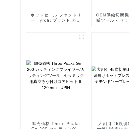
ホットセール ファクトリ
OEM供給切断
ー Tyrolit ブランド カッ
断ツール - セ
ティング ディスク 価格
真空ろう付けコ
付き - 真空ろう付け セラ
6-120 mm -
ミック用 コアビット 6-
120 mm - UPIN
卸売価格 Three Peaks
大割引 45度切
Gn-200 カッティングプ
一般用途向けホ