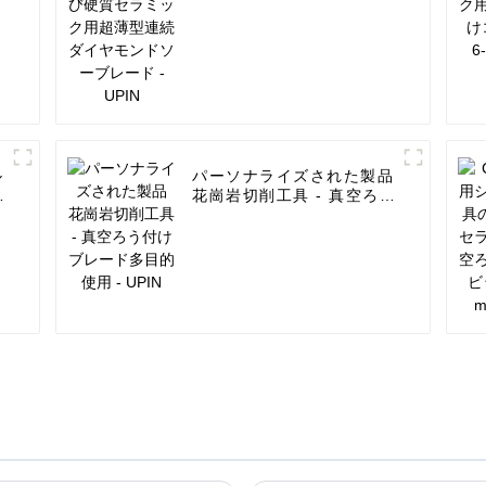
ル
パーソナライズされた製品
m
花崗岩切削工具 - 真空ろう
ト
付けブレード多目的使用 -
UPIN