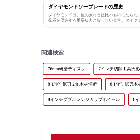
ダイヤモンドソーブレードの歴史
ダイヤモンドは、他の素材とは比べものにならな
発展を促進する重要な力となっています。ダイヤ
研削工具など）は、その用途が多岐にわたります
関連検索
76mm研磨ディスク
7インチ切削工具円
8 1/4\'\' 鋸刃 24t 木材切断
8 1/4\'\' 鋸
8インチダブルレンジカップホイール
8