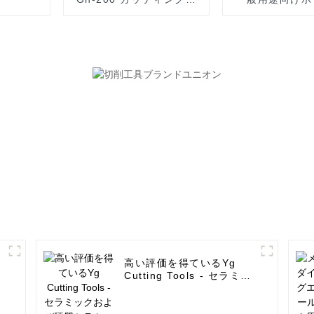
ライヤー/カッティングツ
スターボダイヤ
ール - セラミック用真空
ーブレード - 
ろう付けコアビット 6-
120 mm - UPIN
高い評価を得ているYg
-
Cutting Tools - セラミッ
け
クおよび硬質セラミック用
超薄型連続ダイヤモンドソ
ーブレード - UPIN