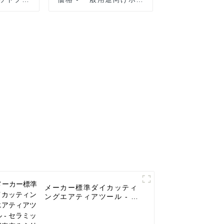
モンドソ
トプレスターボダイヤモ
UPIN
ンドソーブレード -
UPIN
メーカー標準ダイカッティ
ングエアティアツール - セ
ラミック用真空ろう付けコ
アビット 6-120 mm -
UPIN