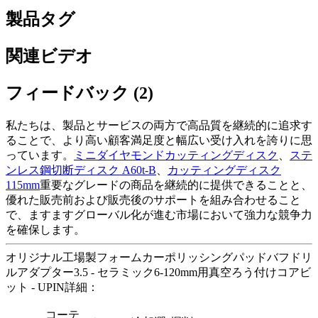
製品タグ
関連ビデオ
フィードバック (2)
私たちは、製品とサービスの両方で高品質を継続的に追求す
ることで、より高い顧客満足度と幅広い受け入れを誇りに思
っています。
ミニダイヤモンドカッティングディスク
、
ステ
ンレス鋼切断ディスク A60t-B
、
カッティングディスク
115mm
重要なグレードの商品を継続的に提供できることと、
優れた販売前および販売後のサポートを組み合わせること
で、ますますグローバル化が進む市場において強力な競争力
を確保します。
オリジナル工場製フォームカーポリッシングパッドバフドリ
ルアダプター3.5 - セラミック6-120mm用真空ろう付けコアビ
ット - UPIN詳細：
コーテ