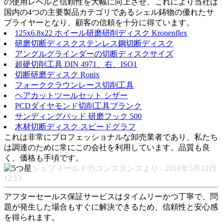
の使用レベルと信頼性を大幅に向上させ、これにより当社は
国内の4つの主要製品カテゴリであるシェル鋳物の優れたサ
プライヤーとなり、顧客の信頼を十分に得ています。
125x6.8x22 ホイール研磨研削ディスク Kronenflex
研磨切断ディスクステンレス鋼切断ディスク
アングルグラインダーの切断ディスクサイズ
超硬切削工具 DIN 4971、右、ISO1
切断研磨ディスク Ronix
フォーククラウンレース切削工具
ヘアカットツールセット シザー
PCDダイヤモンド切削工具ブランク
サンディングパッド 研磨フック 500
木材切断ディスク スピードグラフ
これは非常にプロフェッショナルな卸売業者であり、私たち
は調達のために常にこの会社を利用しています。品質も良
く、価格も手頃です。
シェフィールドのコンスタンスより - 2018年5月22日
12:13
アフターセールス保証サービスはタイムリーかつ丁寧で、問
題が発生した場合もすぐに解決できるため、信頼性と安心感
を得られます。