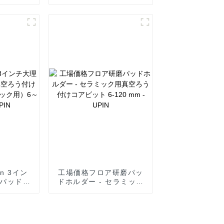
ターボダ
ツール ウェット研磨パッ
ブレード
ド - セラミック用真空ろ
う付けコアビット 6-120
mm - UPIN
on 3イン
工場価格フロア研磨パッ
パッド -
ドホルダー - セラミック
アビット
用真空ろう付けコアビッ
用）6～
ト 6-120 mm - UPIN
UPIN