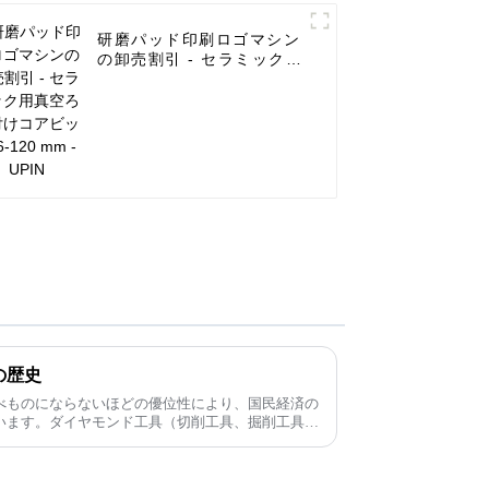
研磨パッド印刷ロゴマシン
の卸売割引 - セラミック用
真空ろう付けコアビット
6-120 mm - UPIN
の歴史
べものにならないほどの優位性により、国民経済の
います。ダイヤモンド工具（切削工具、掘削工具、
岐にわたります。