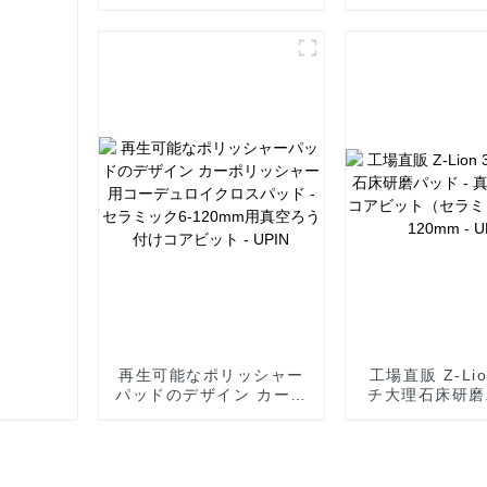
向けセグメントダイヤモ
溝用セグメント
ンドソーブレード -
イヤモンドソー
UPIN
- UPIN
再生可能なポリッシャー
工場直販 Z-Li
パッドのデザイン カーポ
チ大理石床研磨
リッシャー用コーデュロ
真空ろう付けコ
イクロスパッド - セラミ
（セラミック
ック6-120mm用真空ろ
120mm - 
う付けコアビット -