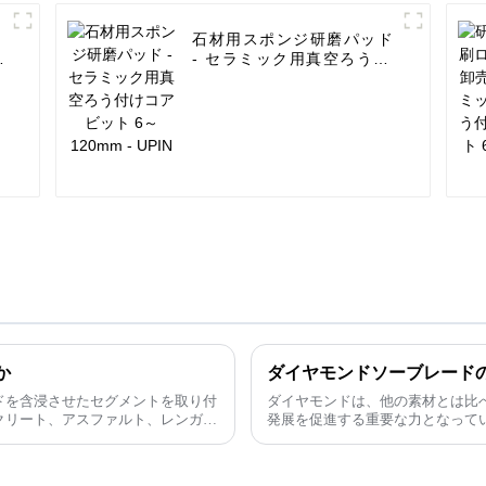
石材用スポンジ研磨パッド
ク
- セラミック用真空ろう付
ト
けコアビット 6～120mm
- UPIN
か
ダイヤモンドソーブレード
ドを含浸させたセグメントを取り付
ダイヤモンドは、他の素材とは比
クリート、アスファルト、レンガ、
発展を促進する重要な力となって
木材などの切断に使用されます。
研削工具など）は、その用途が多