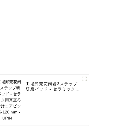
工場卸売花崗岩3ステップ
研磨パッド - セラミック用
真空ろう付けコアビット
6-120 mm - UPIN