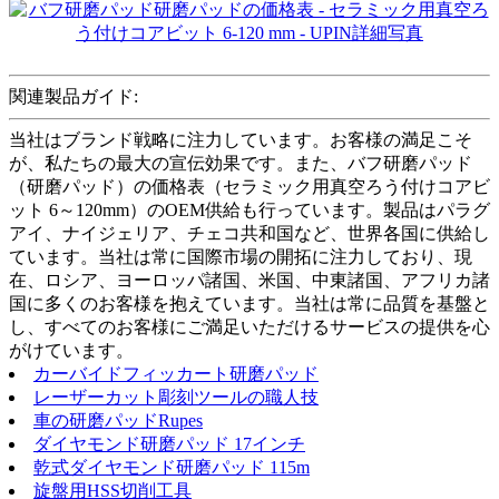
関連製品ガイド:
当社はブランド戦略に注力しています。お客様の満足こそ
が、私たちの最大の宣伝効果です。また、バフ研磨パッド
（研磨パッド）の価格表（セラミック用真空ろう付けコアビ
ット 6～120mm）のOEM供給も行っています。製品はパラグ
アイ、ナイジェリア、チェコ共和国など、世界各国に供給し
ています。当社は常に国際市場の開拓に注力しており、現
在、ロシア、ヨーロッパ諸国、米国、中東諸国、アフリカ諸
国に多くのお客様を抱えています。当社は常に品質を基盤と
し、すべてのお客様にご満足いただけるサービスの提供を心
がけています。
カーバイドフィッカート研磨パッド
レーザーカット彫刻ツールの職人技
車の研磨パッドRupes
ダイヤモンド研磨パッド 17インチ
乾式ダイヤモンド研磨パッド 115m
旋盤用HSS切削工具