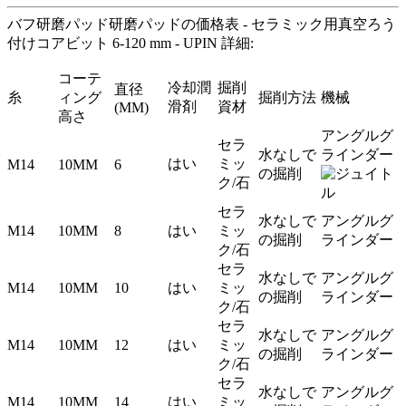
バフ研磨パッド研磨パッドの価格表 - セラミック用真空ろう
付けコアビット 6-120 mm - UPIN 詳細:
コーテ
冷却潤
掘削
直径
糸
ィング
掘削方法
機械
滑剤
資材
(MM)
高さ
アングルグ
セラ
水なしで
ラインダー
はい
ミッ
M14
10MM
6
の掘削
ク/石
セラ
水なしで
アングルグ
M14
10MM
8
はい
ミッ
の掘削
ラインダー
ク/石
セラ
水なしで
アングルグ
M14
10MM
10
はい
ミッ
の掘削
ラインダー
ク/石
セラ
水なしで
アングルグ
M14
10MM
12
はい
ミッ
の掘削
ラインダー
ク/石
セラ
水なしで
アングルグ
M14
10MM
14
はい
ミッ